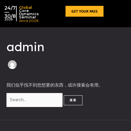
跳
搜
24/7
Global
至
索：
Core
GET YOUR PASS
—
Dynamics
30/8
内
Seminar
2026
Since 2008
容
admin
我们似乎找不到您想要的东西，或许搜索会有用。