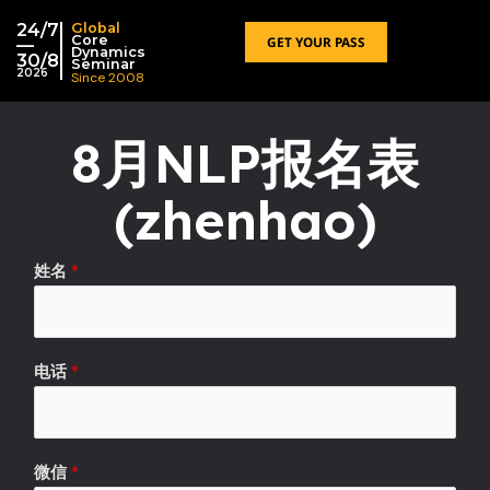
跳
24/7
Global
至
Core
GET YOUR PASS
—
Dynamics
30/8
内
Seminar
2026
Since 2008
容
8月NLP报名表
(zhenhao)
姓名
*
电话
*
微信
*