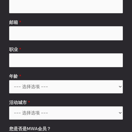
邮箱
*
职业
*
职
年龄
*
业
*
留
言
活动城市
*
您是否是MWA会员？