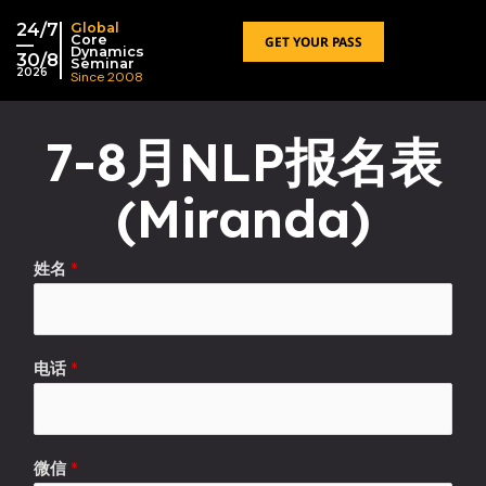
跳
24/7
Global
至
Core
GET YOUR PASS
—
Dynamics
30/8
内
Seminar
2026
Since 2008
容
7-8月NLP报名表
(Miranda)
姓名
*
电话
*
微信
*