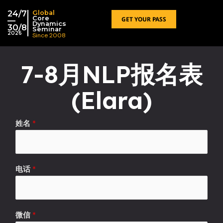
跳
24/7
Global
至
Core
GET YOUR PASS
—
Dynamics
30/8
内
Seminar
2026
Since 2008
容
7-8月NLP报名表
(Elara)
姓名
*
电话
*
微信
*