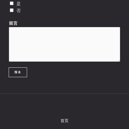
*
是
年
否
龄
留言
报名
首页