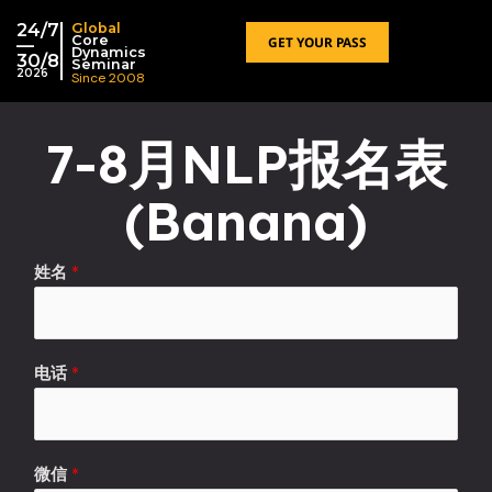
跳
24/7
Global
至
Core
GET YOUR PASS
—
Dynamics
30/8
内
Seminar
2026
Since 2008
容
7-8月NLP报名表
(Banana)
姓名
*
电话
*
微信
*