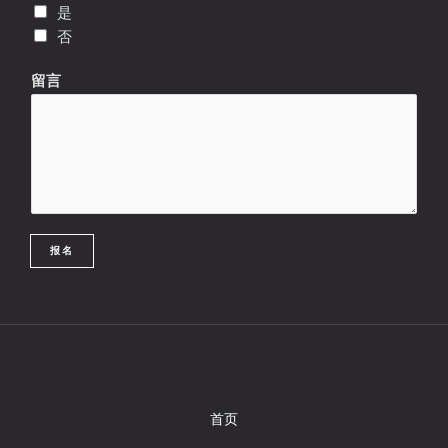
是
否
布
留言
里
斯
班
讲
座
与
课
报名
程
选
择
*
墨
尔
本
首页
讲