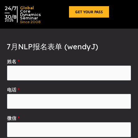
跳
24/7
Global
至
Core
GET YOUR PASS
—
Dynamics
30/8
内
Seminar
2026
Since 2008
容
7月NLP报名表单 (wendyJ)
姓名
*
电话
*
*
微信
*
讲
座
电