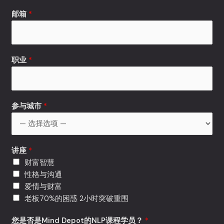
话
邮箱
*
职业
*
参与城市
*
讲座
*
财富智慧
性格与沟通
爱情与财富
老板70%的困惑 2小时突破重围
您是否是Mind Depot的NLP课程学员？
*