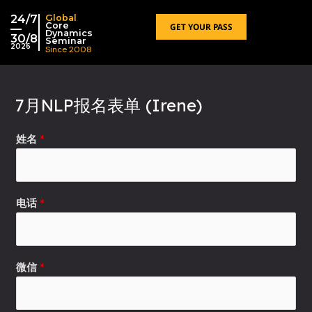
跳
24/7
Global
至
Core
GET YOUR PASS
—
Dynamics
30/8
内
Seminar
2026
Since 2008
容
7月NLP报名表单 (Irene)
姓名
*
*
电话
*
职
业
讲
座
微信
*