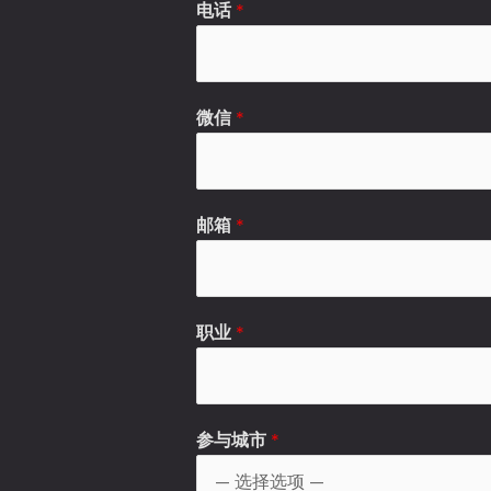
电话
*
e
p
o
t
微信
*
的
N
L
邮箱
*
P
课
程
学
职业
*
员
？
*
*
参与城市
*