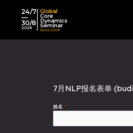
跳
24/7
至
Global
Core
—
内
Dynamics
30/8
Seminar
容
2026
Since 2008
7月NLP报名表单 (budi
姓名
*
D