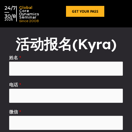
跳
24/7
Global
至
Core
GET YOUR PASS
—
Dynamics
30/8
内
Seminar
2026
Since 2008
容
活动报名(Kyra)
姓名
*
电话
*
微信
*