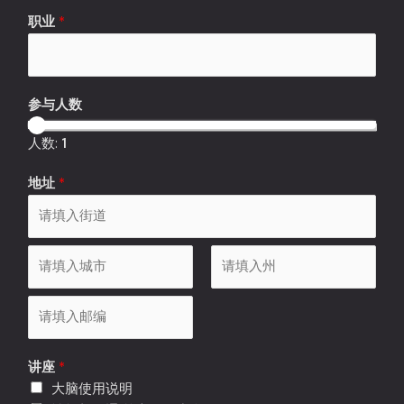
职业
*
参与人数
人数:
1
地址
*
A
d
d
市
S
r
t
e
a
P
s
t
讲座
*
o
s
e
大脑使用说明
s
L