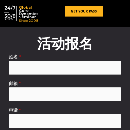
跳
24/7
Global
至
Core
GET YOUR PASS
—
Dynamics
30/8
内
Seminar
2026
Since 2008
容
活动报名
姓名
*
邮箱
*
*
电话
*
*
*