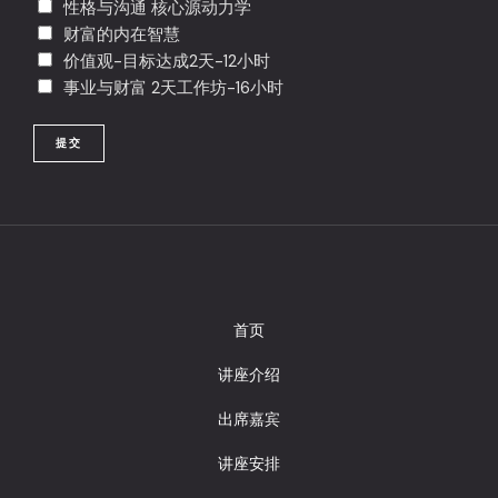
/
性格与沟通 核心源动力学
t
i
P
财富的内在智慧
a
n
r
价值观-目标达成2天-12小时
l
e
o
事业与财富 2天工作坊-16小时
C
1
v
o
i
提交
d
n
e
c
e
/
R
e
g
首页
i
讲座介绍
o
n
出席嘉宾
讲座安排