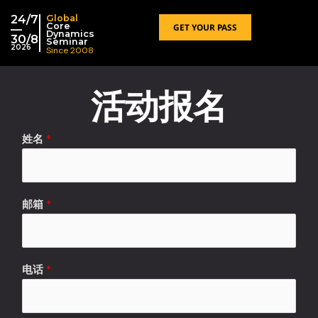
跳
24/7
Global
至
Core
GET YOUR PASS
—
Dynamics
30/8
内
Seminar
2026
Since 2008
容
活动报名
姓名
*
邮箱
*
电话
*