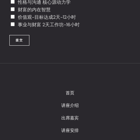
/
性格与沟通 核心源动力学
t
i
P
财富的内在智慧
a
n
r
价值观-目标达成2天-12小时
l
e
o
事业与财富 2天工作坊-16小时
C
1
v
o
i
提交
d
n
e
c
e
/
R
e
g
首页
i
讲座介绍
o
n
出席嘉宾
讲座安排