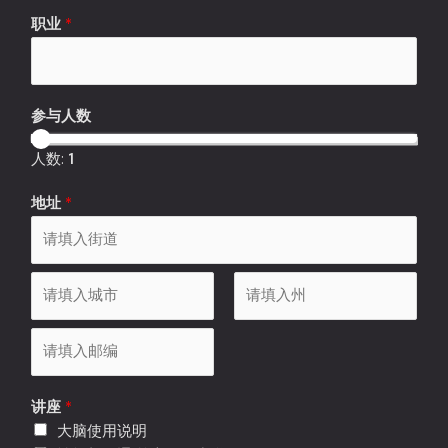
职业
*
参与人数
人数:
1
地址
*
A
d
d
市
S
r
t
e
a
P
s
*
t
讲座
*
o
s
*
e
大脑使用说明
s
L
*