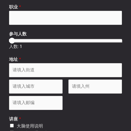
职业
*
参与人数
人数:
1
姓
地址
*
名
*
*
A
d
d
市
S
r
t
e
a
P
s
t
讲座
*
o
s
e
大脑使用说明
s
L