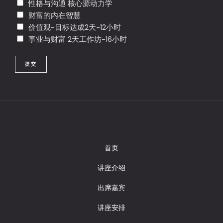
/
性格与沟通 核心源动力学
t
i
P
财富的内在智慧
a
n
r
价值观-目标达成2天-12小时
l
e
o
事业与财富 2天工作坊-16小时
C
1
v
o
i
提交
d
n
e
c
e
/
R
e
g
首页
i
讲座介绍
o
n
出席嘉宾
讲座安排