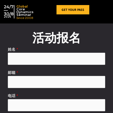
跳
24/7
Global
至
Core
GET YOUR PASS
—
Dynamics
30/8
内
Seminar
2026
Since 2008
容
活动报名
姓名
*
邮箱
*
电话
*