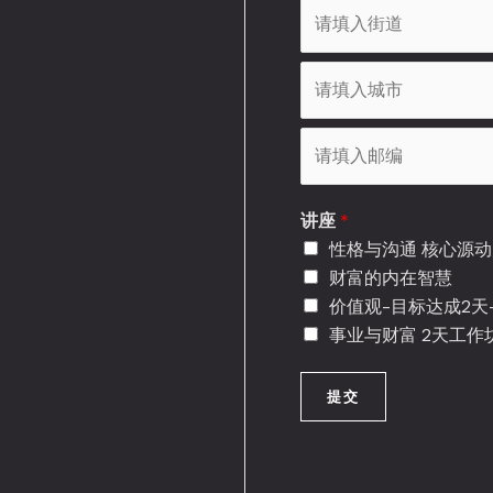
A
d
d
市
r
e
P
s
讲座
*
o
s
性格与沟通 核心源
s
L
财富的内在智慧
t
i
价值观-目标达成2天-
a
n
事业与财富 2天工作坊
l
e
C
1
提交
o
d
e