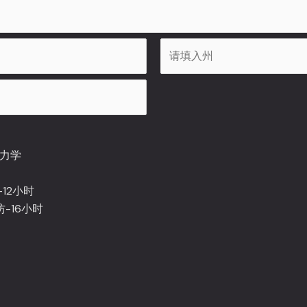
S
t
a
t
e
动力学
/
P
12小时
r
-16小时
o
v
i
n
c